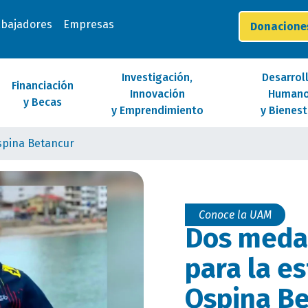
abajadores
Empresas
Donacion
Investigación,
Desarrol
Financiación
Innovación
Human
y Becas
y Emprendimiento
y Bienest
Ospina Betancur
Conoce la UAM
Dos medal
para la e
Ospina B