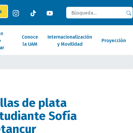
Buscar
es
lo
Conoce
Internacionalización
o
Proyección
la UAM
y Movilidad
ar
las de plata
studiante Sofía
etancur