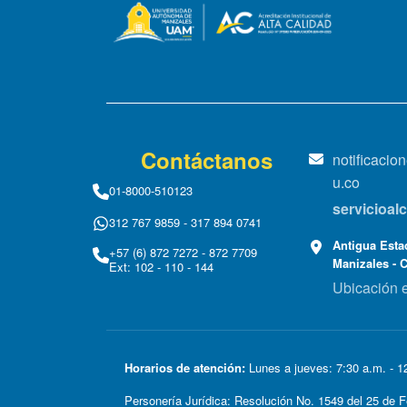
Contáctanos
notificaci
u.co
01-8000-510123
servicioa
312 767 9859 - 317 894 0741
Antigua Estac
+57 (6) 872 7272 - 872 7709
Manizales - 
Ext: 102 - 110 - 144
Ubicación 
Horarios de atención:
Lunes a jueves: 7:30 a.m. - 12
Personería Jurídica: Resolución No. 1549 del 25 d