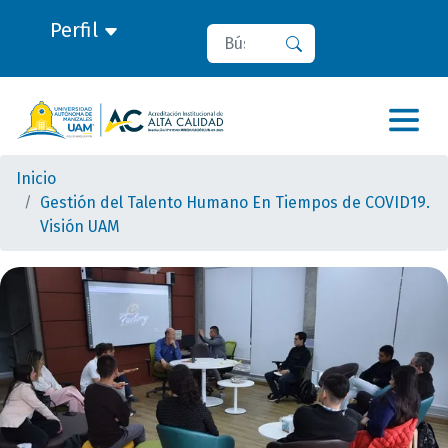
Perfil
Buscar
Buscar
Inicio
Gestión del Talento Humano En Tiempos de COVID19.
Visión UAM