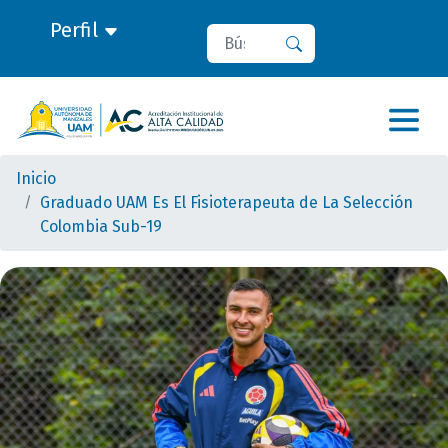
Perfil
Buscar
Buscar
Inicio
Graduado UAM Es El Fisioterapeuta de La Selección
Colombia Sub-19