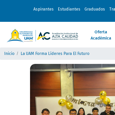
Aspirantes
Estudiantes
Graduados
Tr
Oferta
Académica
Inicio
La UAM Forma Líderes Para El Futuro