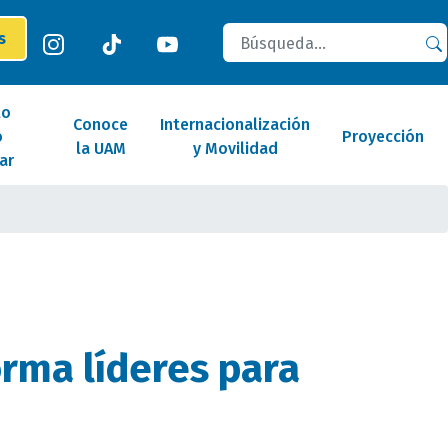
Buscar
es
lo
Conoce
Internacionalización
o
Proyección
la UAM
y Movilidad
ar
rma líderes para