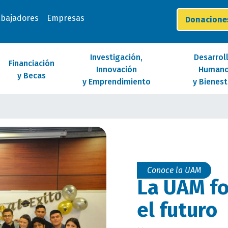
abajadores
Empresas
Donacion
Investigación,
Desarrol
Financiación
Innovación
Human
y Becas
y Emprendimiento
y Bienest
Conoce la UAM
La UAM fo
el futuro