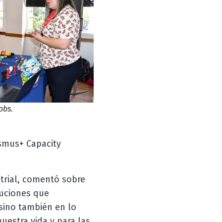
obs.
asmus+ Capacity
trial, comentó sobre
tuciones que
 sino también en lo
uestra vida y para las