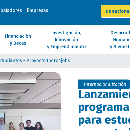
abajadores
Empresas
Donacion
Investigación,
Desarrol
Financiación
Innovación
Human
y Becas
y Emprendimiento
y Bienest
studiantes - Proyecto Ibero4jobs
Internacionalización
Lanzamie
programa 
para estu