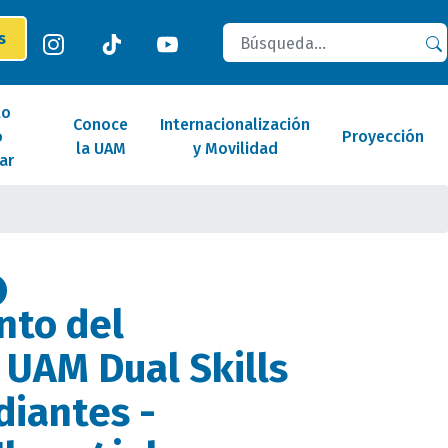
Buscar
es
lo
Conoce
Internacionalización
o
Proyección
la UAM
y Movilidad
ar
nto del
UAM Dual Skills
diantes -