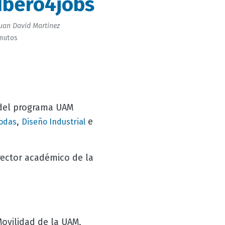
Ibero4jobs
uan David Martinez
inutos
 del programa UAM
,
e
odas
Diseño Industrial
rector académico de la
Movilidad de la UAM,