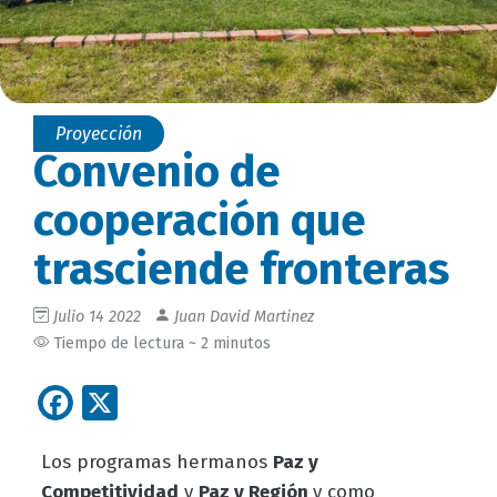
Proyección
Convenio de
cooperación que
trasciende fronteras
Julio 14 2022
Juan David Martinez
Tiempo de lectura ~ 2 minutos
Facebook
X
Los programas hermanos
Paz y
Competitividad
y
Paz y Región
y como