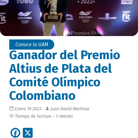
Conoce la UAM
Ganador del Premio
Altius de Plata del
Comité Olímpico
Colombiano
Enero 19 2023
Juan David Martinez
Tiempo de lectura ~ 1 minuto
Facebook
X