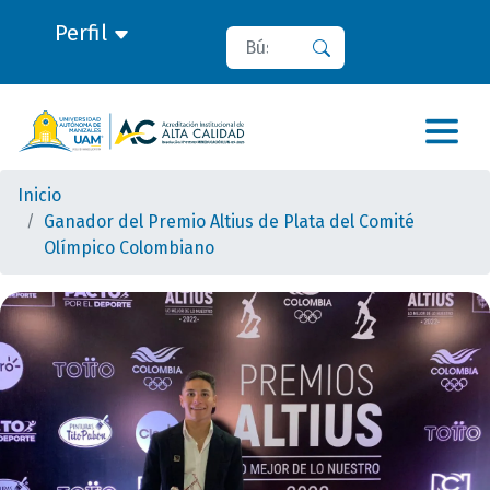
Perfil
Buscar
Buscar
Inicio
Ganador del Premio Altius de Plata del Comité
Olímpico Colombiano