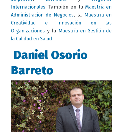
. También en la
Internacionales
Maestría en
, la
Administración de Negocios
Maestría en
Creatividad e Innovación en las
y la
Organizaciones
Maestría en Gestión de
la Calidad en Salud
Daniel Osorio
Barreto