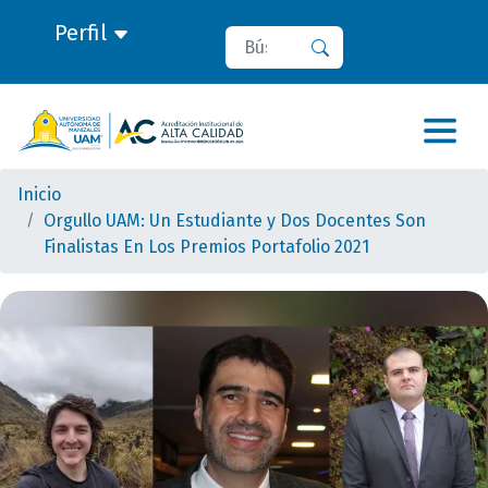
Perfil
Buscar
Buscar
Inicio
Orgullo UAM: Un Estudiante y Dos Docentes Son
Finalistas En Los Premios Portafolio 2021