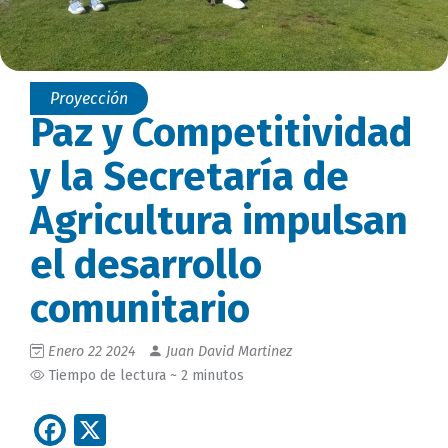
Proyección
Paz y Competitividad
y la Secretaría de
Agricultura impulsan
el desarrollo
comunitario
Enero 22 2024
Juan David Martinez
Tiempo de lectura ~ 2 minutos
Facebook
X