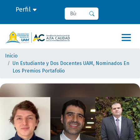
Perfil
Buscar
Buscar
Inicio
Un Estudiante y Dos Docentes UAM, Nominados En
Los Premios Portafolio