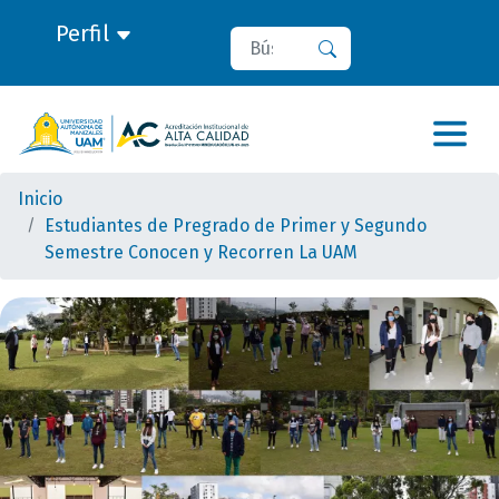
Perfil
Buscar
Buscar
Inicio
Estudiantes de Pregrado de Primer y Segundo
Semestre Conocen y Recorren La UAM